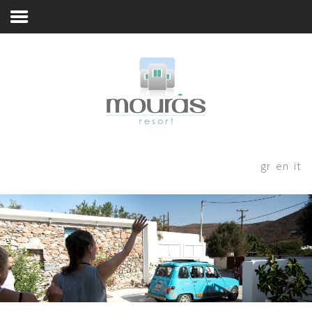
Vi Accogliamo in Sicurezza
Home
Room
Booking
Qualche Parola
Spazi di Vita
Thanks for staying with us! Please
fill out the form below and our
Esperienza di Soggiorno
gr
en
it
staff will be in contact with your
Posizione
shortly.
Astipalea Rivelata
Blog
Book Now