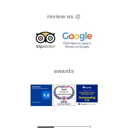
.
review us @
.
..
..
awards
.
..