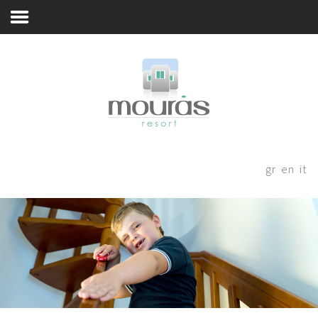
Απολαύστε, Μοιραστείτε, Γεμίστε Αναμνήσεις
Home
Room
Booking
Λίγα Λόγια
Χώροι Φιλοξενίας
Thanks for staying with us! Please
fill out the form below and our
Εμπειρία Διαμονής
gr
en
it
staff will be in contact with your
Περιοχή
shortly.
Αστυπάλαια
Blog
Book Now