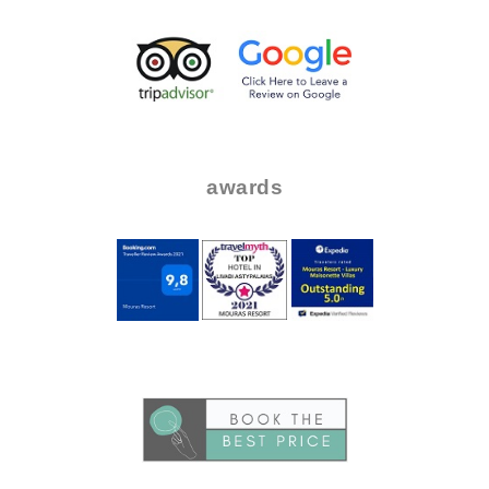
.
..
..
awards
.
..