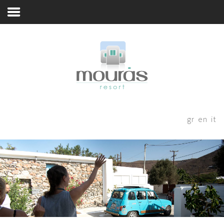
Σας Υποδεχόμαστε με Ασφάλεια
Home
Room
Booking
Λίγα Λόγια
Χώροι Φιλοξενίας
Thanks for staying with us! Please
fill out the form below and our
Εμπειρία Διαμονής
gr
en
it
staff will be in contact with your
Περιοχή
shortly.
Αστυπάλαια
Blog
Book Now