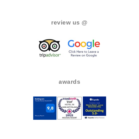
.
review us @
.
..
..
awards
.
..