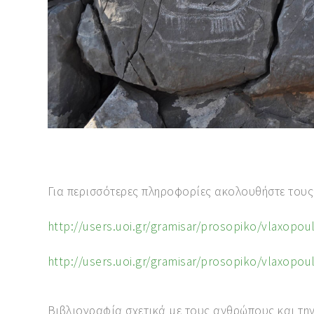
Για περισσότερες πληροφορίες ακολουθήστε του
http://users.uoi.gr/gramisar/prosopiko/vla
http://users.uoi.gr/gramisar/prosopiko/vlaxopoul
Βιβλιογραφία σχετικά με τους ανθρώπους και την