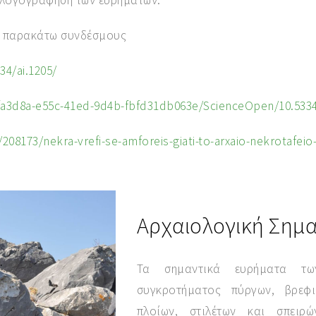
ταλογογράφηση των ευρημάτων.
ς παρακάτω συνδέσμους
34/ai.1205/
a3d8a-e55c-41ed-9d4b-fbfd31db063e/ScienceOpen/10.5334
/208173/nekra-vrefi-se-amforeis-giati-to-arxaio-nekrotafeio
Αρχαιολογική Σημα
Τα σημαντικά ευρήματα των
συγκροτήματος πύργων, βρεφ
πλοίων, στιλέτων και σπειρ