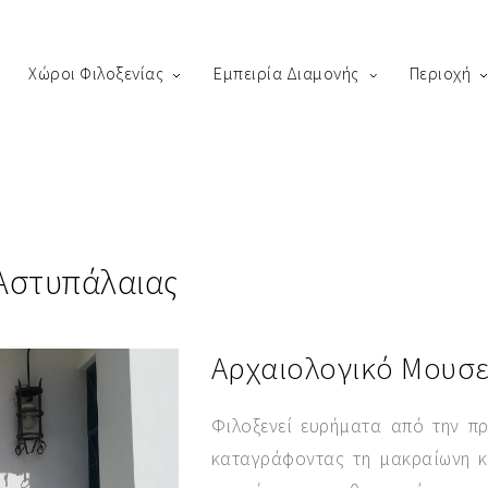
Χώροι Φιλοξενίας
Εμπειρία Διαμονής
Περιοχή
king
us! Please fill out the form below and our staff will be in contact 
 Αστυπάλαιας
Αρχαιολογικό Μουσε
Φιλοξενεί ευρήματα από την πρ
καταγράφοντας τη μακραίωνη κα