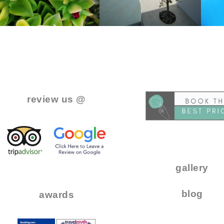
..
.
review us @
.
.
..
gallery
..
blog
awards
.