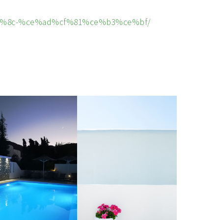
cf%8c-%ce%ad%cf%81%ce%b3%ce%bf/