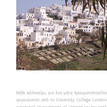
Κάθε καλοκαίρι, για ένα μήνα πραγματοποιείτα
οργανώνεται από το
University
College
London