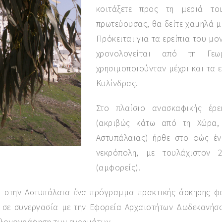
κοιτάξετε προς τη μεριά τ
πρωτεύουσας, θα δείτε χαμηλά μ
Πρόκειται για τα ερείπια του μ
χρονολογείται από τη Γεωμ
χρησιμοποιούνταν μέχρι και τα ε
Κυλίνδρας.
Στο πλαίσιο ανασκαφικής έρε
(ακριβώς κάτω από τη Χώρα,
Αστυπάλαιας) ήρθε στο φώς έν
νεκρόπολη, με τουλάχιστον 
(αμφορείς).
ι στην Αστυπάλαια ένα πρόγραμμα πρακτικής άσκησης φ
σε συνεργασία με την Εφορεία Αρχαιοτήτων Δωδεκανήσο