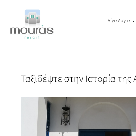
Λίγα Λόγια
Home
Room
Boo
Λίγα Λόγια
Χώροι Φιλοξενίας
Thanks for staying with 
Εμπειρία Διαμονής
Ταξιδέψτε στην Ιστορία της
Περιοχή
Αστυπάλαια
Blog
Book Now