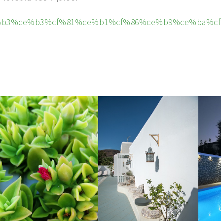
85%ce%b3%ce%b3%cf%81%ce%b1%cf%86%ce%b9%ce%ba%