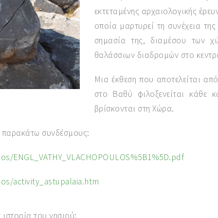
εκτεταμένης αρχαιολογικής έρευ
οποία μαρτυρεί τη συνέχεια της
σημασία της, διαμέσου των χι
θαλάσσιων διαδρομών στο κεντρι
Μια έκθεση που αποτελείται απ
στο Βαθύ φιλοξενείται κάθε 
βρίσκονται στη Χώρα.
ς παρακάτω συνδέσμους:
xopoulos/ENGL_VATHY_VLACHOPOULOS%5B1%5D.pdf
os/activity_astupalaia.htm
 ιστορία του νησιού: